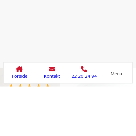
Menu
Forside
Kontakt
22 26 24 94
Vi samler på glade kunder
Vi har over 35 femstjernede anmeldelser og 4,9 ud af
5 stjerner på Anmeld håndværker.