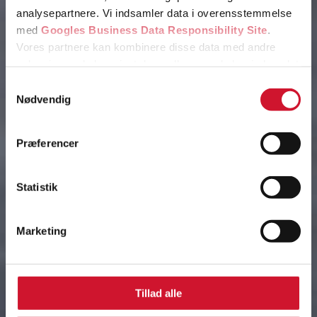
analysepartnere. Vi indsamler data i overensstemmelse
med
Googles Business Data Responsibility Site
.
Vores partnere kan kombinere disse data med andre
oplysninger, du har givet dem, eller som de har indsamlet
Tilføj filer (max 5)
fra din brug af deres tjenester.
Samtykkevalg
Nødvendig
Se Cookie & Privatlivspolitik
her
Præferencer
Send
Statistik
Marketing
Tillad alle