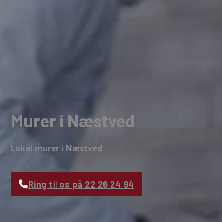
Murer i Næstved
Lokal murer i Næstved
Ring til os på 22 26 24 94
Få et tilbud